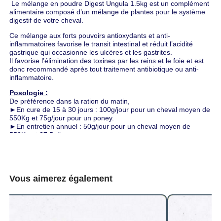
Le mélange en poudre Digest Ungula 1.5kg est un complément
alimentaire composé d’un mélange de plantes pour le système
digestif de votre cheval.
Ce mélange aux forts pouvoirs antioxydants et anti-
inflammatoires favorise le transit intestinal et réduit l’acidité
gastrique qui occasionne les ulcères et les gastrites.
Il favorise l’élimination des toxines par les reins et le foie et est
donc recommandé après tout traitement antibiotique ou anti-
inflammatoire.
Posologie :
De préférence dans la ration du matin,
►En cure de 15 à 30 jours : 100g/jour pour un cheval moyen de
550Kg et 75g/jour pour un poney.
►En entretien annuel : 50g/jour pour un cheval moyen de
550Kg et 37.5g/jour pour un poney.
Ce complément alimentaire est à introduire progressivement
dans la ration.
Fourni avec une dosette.
Composition : Curcuma, Gingembre, Aloe Vera, Poivre noir, Lin,
Vous aimerez également
Lithotamne, Fenugrec, extrait végétal.
Attention ce produit est déconseillé pour les juments gestante