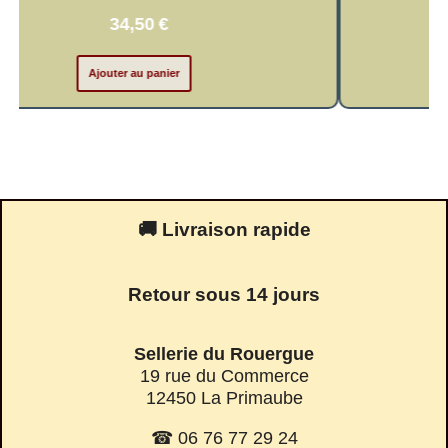
34,50
€
34,
outer au panier
Ajouter a
🚚 Livraison rapide
Retour sous 14 jours
Sellerie du Rouergue
19 rue du Commerce
12450 La Primaube
☎ 06 76 77 29 24