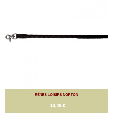
RÊNES LOISIRS NORTON
13,49
€