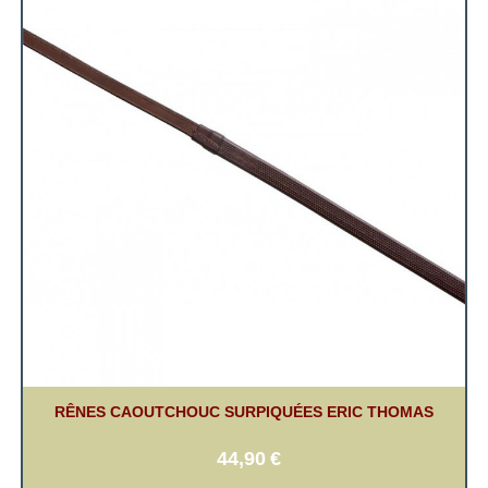
RÊNES CAOUTCHOUC SURPIQUÉES ERIC THOMAS
44,90
€