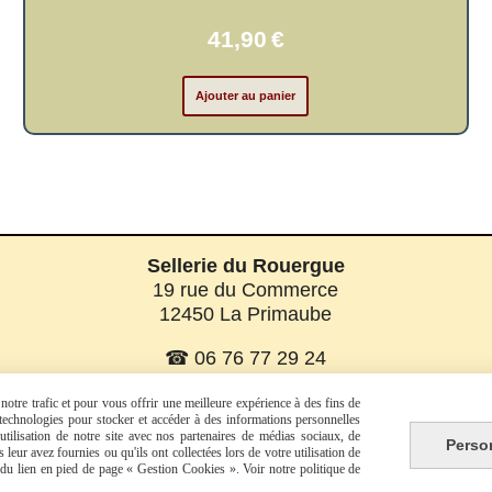
41,90
€
Ajouter au panier
Sellerie du Rouergue
19 rue du Commerce
12450 La Primaube
☎ 06 76 77 29 24
☎ 06 08 07 56 58
otre trafic et pour vous offrir une meilleure expérience à des fins de
s technologies pour stocker et accéder à des informations personnelles
tilisation de notre site avec nos partenaires de médias sociaux, de
Perso
leur avez fournies ou qu'ils ont collectées lors de votre utilisation de
Facebook est désactivé.
Autoriser
e du lien en pied de page « Gestion Cookies ». Voir notre politique de