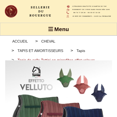
Panneau de gestion des cookies
Menu
ACCUEIL
CHEVAL
TAPIS ET AMORTISSEURS
Tapis
Tapis de selle Tattini en microfibre effet velours