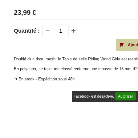
23,99
€
Quantité :
Ajout
Doublé d'un tissu mesh, le Tapis de selle Riding World Girly est respir
En polyester, ce tapis matelassé renferme une mousse de 15 mm d'épa
En stock - Expédition sous 48h
Facebook est désactivé.
Autoriser