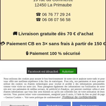
12450 La Primaube
☎ 06 76 77 29 24
☎ 06 08 07 56 58
🚚 Livraison gratuite dès 70 € d’achat
💳 Paiement CB en 3× sans frais à partir de 150 €
🔒 Paiement 100 % sécurisé
Facebook est désactivé.
Autoriser
Nous utilisons des cookies pour assurer le bon fonctionnement de notre site et analyser notre trafic et pour
vous offrir une meilleure expérience à des fins de statistiques. Pour cela, nos partenaires et nous peuvent
utiliser des cookies ou d'autres technologies pour stocker et accéder à des informations personnelles
Mentions Légales
Conditions générales de vente
comme votre visite sur notre site. Nous partageons également des informations sur l'utilisation de notre
site avec nos partenaires de médias sociaux, de publicité et d'analyse, qui peuvent combiner celles-ci avec
Politique de confidentialité
Gestion cookies
Mon Compte
d'autres informations que vous leur avez fournies ou qu'ils ont collectées lors de votre utilisation de leurs
services. Vous pouvez retirer votre consentement, enregistré pour 6 mois, à l'aide du lien en pied de page
Politique de confidentialité
« Gestion Cookies ». Voir notre politique de confidentialité :