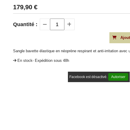
179,90
€
Quantité :
Ajout
Sangle bavette élastique en néoprène respirant et anti-irritation ave
En stock- Expédition sous 48h
Facebook est désactivé.
Autoriser