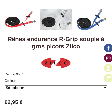
Rênes endurance R-Grip souple à
gros picots Zilco
Ref :
269657
Couleur :
92,95
€