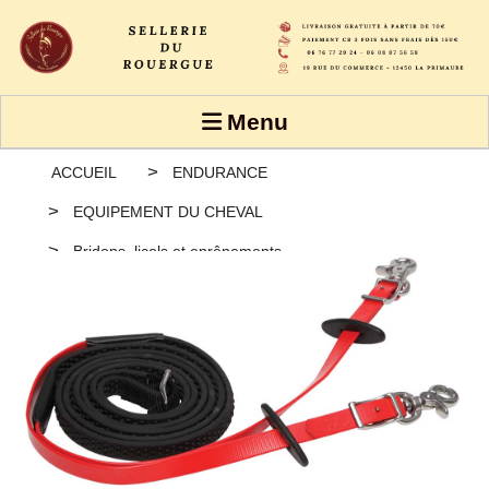
Panneau de gestion des cookies
Menu
ACCUEIL
ENDURANCE
EQUIPEMENT DU CHEVAL
Bridons, licols et enrênements
Rênes endurance R-Grip souple à gros picots Zilco