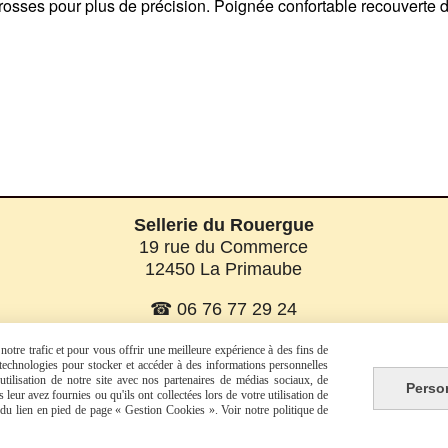
grosses pour plus de précision. Poignée confortable recouverte
Sellerie du Rouergue
19 rue du Commerce
12450 La Primaube
☎ 06 76 77 29 24
☎ 06 08 07 56 58
otre trafic et pour vous offrir une meilleure expérience à des fins de
s technologies pour stocker et accéder à des informations personnelles
tilisation de notre site avec nos partenaires de médias sociaux, de
Perso
leur avez fournies ou qu'ils ont collectées lors de votre utilisation de
Facebook est désactivé.
Autoriser
e du lien en pied de page « Gestion Cookies ». Voir notre politique de
tions générales de vente
Politique de confidentialité
Gest