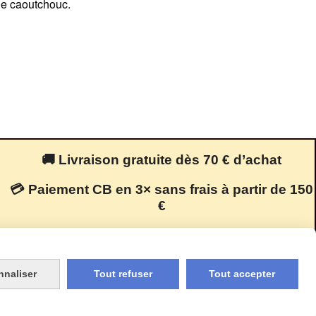
 de caoutchouc.
🚚 Livraison gratuite dès 70 € d’achat
💳 Paiement CB en 3× sans frais à partir de 150
€
🔒 Paiement 100 % sécurisé
nnaliser
Tout refuser
Tout accepter
ion cookies
Mon Compte