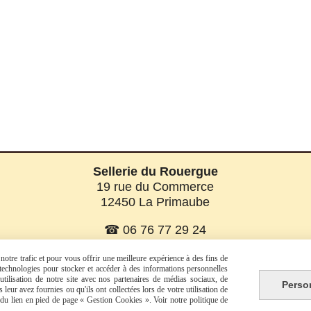
Sellerie du Rouergue
19 rue du Commerce
12450 La Primaube
☎ 06 76 77 29 24
☎ 06 08 07 56 58
otre trafic et pour vous offrir une meilleure expérience à des fins de
s technologies pour stocker et accéder à des informations personnelles
tilisation de notre site avec nos partenaires de médias sociaux, de
Perso
leur avez fournies ou qu'ils ont collectées lors de votre utilisation de
e du lien en pied de page « Gestion Cookies ». Voir notre politique de
Facebook est désactivé.
Autoriser