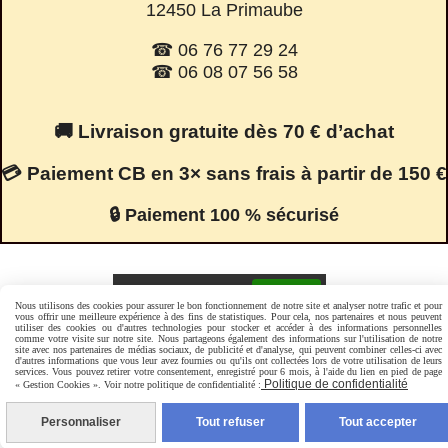
12450 La Primaube
☎ 06 76 77 29 24
☎ 06 08 07 56 58
🚚 Livraison gratuite dès 70 € d’achat
💳 Paiement CB en 3× sans frais à partir de 150 €
🔒 Paiement 100 % sécurisé
Facebook est désactivé.
Autoriser
Nous utilisons des cookies pour assurer le bon fonctionnement de notre site et analyser notre trafic et pour
vous offrir une meilleure expérience à des fins de statistiques. Pour cela, nos partenaires et nous peuvent
utiliser des cookies ou d'autres technologies pour stocker et accéder à des informations personnelles
comme votre visite sur notre site. Nous partageons également des informations sur l'utilisation de notre
site avec nos partenaires de médias sociaux, de publicité et d'analyse, qui peuvent combiner celles-ci avec
Mentions Légales
Conditions générales de vente
d'autres informations que vous leur avez fournies ou qu'ils ont collectées lors de votre utilisation de leurs
Politique de confidentialité
Gestion cookies
Mon Compte
services. Vous pouvez retirer votre consentement, enregistré pour 6 mois, à l'aide du lien en pied de page
Politique de confidentialité
« Gestion Cookies ». Voir notre politique de confidentialité :
Personnaliser
Tout refuser
Tout accepter