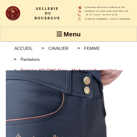
Panneau de gestion des cookies
Menu
ACCUEIL
CAVALIER
FEMME
Pantalons
Pantalon SO CHIC Navy - Mademoiselle cavalière