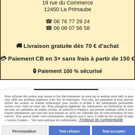
19 rue du Commerce
12450 La Primaube
☎ 06 76 77 29 24
☎ 06 08 07 56 58
🚚 Livraison gratuite dès 70 € d’achat
💳 Paiement CB en 3× sans frais à partir de 150 €
🔒 Paiement 100 % sécurisé
Facebook est désactivé.
Autoriser
Nous utilisons des cookies pour assurer le bon fonctionnement de notre site et analyser notre trafic et pour
vous offrir une meilleure expérience à des fins de statistiques. Pour cela, nos partenaires et nous peuvent
utiliser des cookies ou d'autres technologies pour stocker et accéder à des informations personnelles
comme votre visite sur notre site. Nous partageons également des informations sur l'utilisation de notre
site avec nos partenaires de médias sociaux, de publicité et d'analyse, qui peuvent combiner celles-ci avec
Mentions Légales
Conditions générales de vente
d'autres informations que vous leur avez fournies ou qu'ils ont collectées lors de votre utilisation de leurs
services. Vous pouvez retirer votre consentement, enregistré pour 6 mois, à l'aide du lien en pied de page
Politique de confidentialité
Gestion cookies
Mon Compte
Politique de confidentialité
« Gestion Cookies ». Voir notre politique de confidentialité :
Personnaliser
Tout refuser
Tout accepter