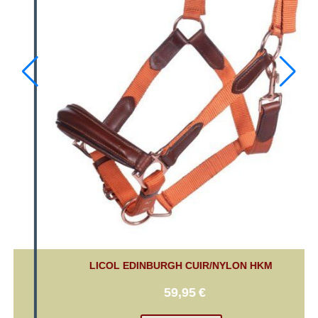
TEE-SHIRT EDINBURGH HKM
20,76
€
25,95
€