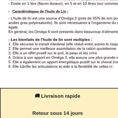
- Existe en 1 litre (flacon doseur), en 5 et en 10 litres (sur comma
Caractéristiques de l'huile de Lin :
- L’huile de lin est une source d’Oméga 3 (près de 55% de son poi
acides gras polyinsaturés). Ils sont nécessaires à l’organisme du 
égale.
En général, les Oméga 6 sont présents dans beaucoup d’aliments.
- Les bienfaits de l’huile de lin sont multiples :
1. Elle sécurise le transit intestinal (elle réduit entre autres le ris
2. Elle permet une meilleure assimilation de la ration quotidienne
3. Elle a un effet positif sur le poil, la peau et les crins
4. Grâce à son apport en Oméga 3, elle assure une plus grande st
5. Elle a également un apport énergétique positif sur le cheval (no
6. Elle lubrifie les articulations et aide à la flexibilité de celles-ci.
🚚 Livraison rapide
Retour sous 14 jours