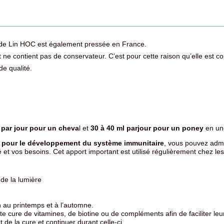
le de Lin HOC est également pressée en France.
et ne contient pas de conservateur. C’est pour cette raison qu’elle est
e qualité.
 par jour pour un cheva
l et
30 à 40 ml parjour pour un poney
en une
u pour le développement du système immunitaire
, vous pouvez admi
é et vos besoins. Cet apport important est utilisé régulièrement chez l
 de la lumière
 an au printemps et à l’automne.
toute cure de vitamines, de biotine ou de compléments afin de faciliter l
 de la cure et continuer durant celle-ci.