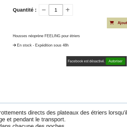
Quantité :
Ajout
Housses néoprène FEELING pour étriers
En stock - Expédition sous 48h
Facebook est désactivé.
Autoriser
rottements directs des plateaux des étriers lorsqu'i
nge et pendant le transport.
iers dans chacune des poches.