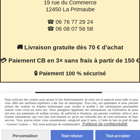
19 rue du Commerce
12450 La Primaube
☎ 06 76 77 29 24
☎ 06 08 07 56 58
🚚 Livraison gratuite dès 70 € d’achat
💳 Paiement CB en 3× sans frais à partir de 150 €
🔒 Paiement 100 % sécurisé
Facebook est désactivé.
Autoriser
Nous utilisons des cookies pour assurer le bon fonctionnement de notre site et analyser notre trafic et pour
vous offrir une meilleure expérience à des fins de statistiques. Pour cela, nos partenaires et nous peuvent
utiliser des cookies ou d'autres technologies pour stocker et accéder à des informations personnelles
comme votre visite sur notre site. Nous partageons également des informations sur l'utilisation de notre
site avec nos partenaires de médias sociaux, de publicité et d'analyse, qui peuvent combiner celles-ci avec
Mentions Légales
Conditions générales de vente
d'autres informations que vous leur avez fournies ou qu'ils ont collectées lors de votre utilisation de leurs
services. Vous pouvez retirer votre consentement, enregistré pour 6 mois, à l'aide du lien en pied de page
Politique de confidentialité
Gestion cookies
Mon Compte
Politique de confidentialité
« Gestion Cookies ». Voir notre politique de confidentialité :
Personnaliser
Tout refuser
Tout accepter