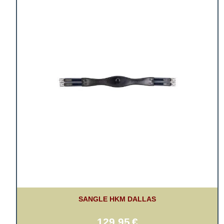
SANGLE HKM DALLAS
129,95
€