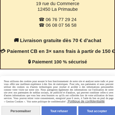
19 rue du Commerce
12450 La Primaube
☎ 06 76 77 29 24
☎ 06 08 07 56 58
🚚 Livraison gratuite dès 70 € d’achat
💳 Paiement CB en 3× sans frais à partir de 150 €
🔒 Paiement 100 % sécurisé
Nous utilisons des cookies pour assurer le bon fonctionnement de notre site et analyser notre trafic et pour
Facebook est désactivé.
Autoriser
vous offrir une meilleure expérience à des fins de statistiques. Pour cela, nos partenaires et nous peuvent
utiliser des cookies ou d'autres technologies pour stocker et accéder à des informations personnelles
comme votre visite sur notre site. Nous partageons également des informations sur l'utilisation de notre
site avec nos partenaires de médias sociaux, de publicité et d'analyse, qui peuvent combiner celles-ci avec
d'autres informations que vous leur avez fournies ou qu'ils ont collectées lors de votre utilisation de leurs
Mentions Légales
Conditions générales de vente
services. Vous pouvez retirer votre consentement, enregistré pour 6 mois, à l'aide du lien en pied de page
Politique de confidentialité
« Gestion Cookies ». Voir notre politique de confidentialité :
Politique de confidentialité
Gestion cookies
Mon Compte
Personnaliser
Tout refuser
Tout accepter