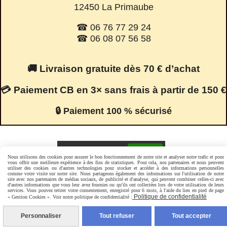
12450 La Primaube
☎ 06 76 77 29 24
☎ 06 08 07 56 58
🚚 Livraison gratuite dès 70 € d’achat
💳 Paiement CB en 3× sans frais à partir de 150 €
🔒 Paiement 100 % sécurisé
Facebook est désactivé.
Autoriser
Nous utilisons des cookies pour assurer le bon fonctionnement de notre site et analyser notre trafic et pour
vous offrir une meilleure expérience à des fins de statistiques. Pour cela, nos partenaires et nous peuvent
utiliser des cookies ou d'autres technologies pour stocker et accéder à des informations personnelles
comme votre visite sur notre site. Nous partageons également des informations sur l'utilisation de notre
site avec nos partenaires de médias sociaux, de publicité et d'analyse, qui peuvent combiner celles-ci avec
Mentions Légales
Conditions générales de vente
d'autres informations que vous leur avez fournies ou qu'ils ont collectées lors de votre utilisation de leurs
Politique de confidentialité
Gestion cookies
Mon Compte
services. Vous pouvez retirer votre consentement, enregistré pour 6 mois, à l'aide du lien en pied de page
Politique de confidentialité
« Gestion Cookies ». Voir notre politique de confidentialité :
Personnaliser
Tout refuser
Tout accepter