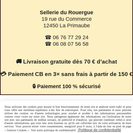
Sellerie du Rouergue
19 rue du Commerce
12450 La Primaube
☎ 06 76 77 29 24
☎ 06 08 07 56 58
🚚 Livraison gratuite dès 70 € d’achat
💳 Paiement CB en 3× sans frais à partir de 150 €
🔒 Paiement 100 % sécurisé
Nous utilisons des cookies pour assurer le bon fonctionnement de notre site et analyser notre trafic et pour
Facebook est désactivé.
Autoriser
vous offrir une meilleure expérience à des fins de statistiques. Pour cela, nos partenaires et nous peuvent
utiliser des cookies ou d'autres technologies pour stocker et accéder à des informations personnelles
comme votre visite sur notre site. Nous partageons également des informations sur l'utilisation de notre
site avec nos partenaires de médias sociaux, de publicité et d'analyse, qui peuvent combiner celles-ci avec
d'autres informations que vous leur avez fournies ou qu'ils ont collectées lors de votre utilisation de leurs
services. Vous pouvez retirer votre consentement, enregistré pour 6 mois, à l'aide du lien en pied de page
Mentions Légales
Conditions générales de vente
Politique de confidentialité
« Gestion Cookies ». Voir notre politique de confidentialité :