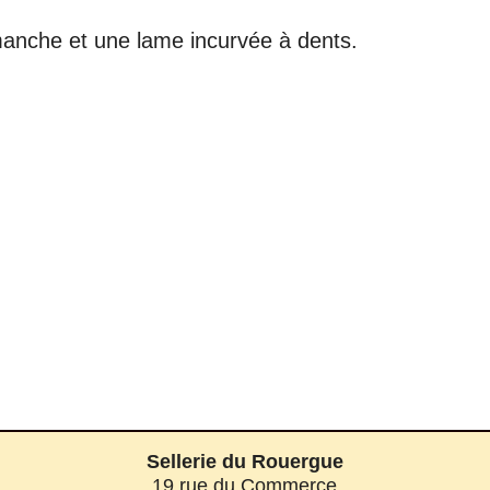
nche et une lame incurvée à dents.
Sellerie du Rouergue
19 rue du Commerce