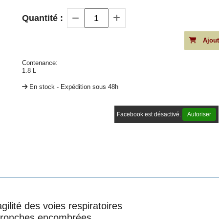
Quantité :
Ajout
Contenance:
1.8 L
En stock - Expédition sous 48h
Facebook est désactivé.
Autoriser
ilité des voies respiratoires
es bronches encombrées