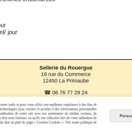
our
l/ jour
Sellerie du Rouergue
19 rue du Commerce
12450 La Primaube
☎ 06 76 77 29 24
☎ 06 08 07 56 58
otre trafic et pour vous offrir une meilleure expérience à des fins de
s technologies pour stocker et accéder à des informations personnelles
tilisation de notre site avec nos partenaires de médias sociaux, de
Perso
leur avez fournies ou qu'ils ont collectées lors de votre utilisation de
Facebook est désactivé.
Autoriser
e du lien en pied de page « Gestion Cookies ». Voir notre politique de
tions générales de vente
Politique de confidentialité
Gest