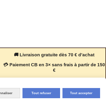
🚚 Livraison gratuite dès 70 € d’achat
💳 Paiement CB en 3× sans frais à partir de 150
€
🔒 Paiement 100 % sécurisé
nnaliser
Tout refuser
Tout accepter
ion cookies
Mon Compte