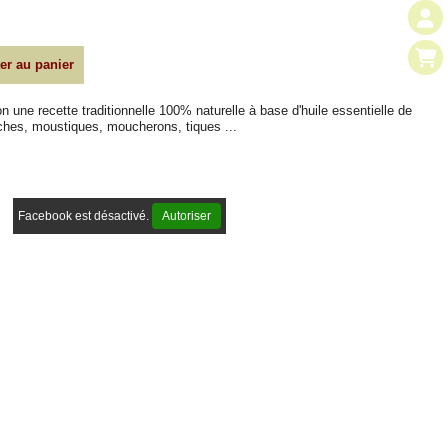
er au panier
 une recette traditionnelle 100% naturelle à base d'huile essentielle de
uches, moustiques, moucherons, tiques ...
Facebook est désactivé.
Autoriser