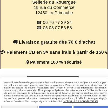
Sellerie du Rouergue
19 rue du Commerce
12450 La Primaube
☎ 06 76 77 29 24
☎ 06 08 07 56 58
🚚 Livraison gratuite dès 70 € d’achat
💳 Paiement CB en 3× sans frais à partir de 150 €
🔒 Paiement 100 % sécurisé
Facebook est désactivé.
Autoriser
Nous utilisons des cookies pour assurer le bon fonctionnement de notre site et analyser notre trafic et pour
vous offrir une meilleure expérience à des fins de statistiques. Pour cela, nos partenaires et nous peuvent
utiliser des cookies ou d'autres technologies pour stocker et accéder à des informations personnelles
comme votre visite sur notre site. Nous partageons également des informations sur l'utilisation de notre
site avec nos partenaires de médias sociaux, de publicité et d'analyse, qui peuvent combiner celles-ci avec
Mentions Légales
Conditions générales de vente
d'autres informations que vous leur avez fournies ou qu'ils ont collectées lors de votre utilisation de leurs
services. Vous pouvez retirer votre consentement, enregistré pour 6 mois, à l'aide du lien en pied de page
Politique de confidentialité
Gestion cookies
Mon Compte
Politique de confidentialité
« Gestion Cookies ». Voir notre politique de confidentialité :