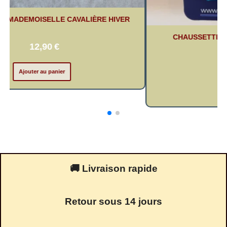
CHAUSSET
HAUSSETTES MADEMOISELLE CAVALIÈRE
PRINTEMPS/ETE
11,90
€
Ajouter au panier
🚚 Livraison rapide
Retour sous 14 jours