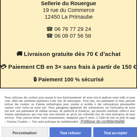
Sellerie du Rouergue
19 rue du Commerce
12450 La Primaube
☎ 06 76 77 29 24
☎ 06 08 07 56 58
🚚 Livraison gratuite dès 70 € d’achat
💳 Paiement CB en 3× sans frais à partir de 150 €
🔒 Paiement 100 % sécurisé
Nous utilisons des cookies pour assurer le bon fonctionnement de notre site et analyser notre trafic et pour
vous offrir une meilleure expérience à des fins de statistiques. Pour cela, nos partenaires et nous peuvent
Facebook est désactivé.
Autoriser
utiliser des cookies ou d'autres technologies pour stocker et accéder à des informations personnelles
comme votre visite sur notre site. Nous partageons également des informations sur l'utilisation de notre
site avec nos partenaires de médias sociaux, de publicité et d'analyse, qui peuvent combiner celles-ci avec
d'autres informations que vous leur avez fournies ou qu'ils ont collectées lors de votre utilisation de leurs
services. Vous pouvez retirer votre consentement, enregistré pour 6 mois, à l'aide du lien en pied de page
Politique de confidentialité
Mentions Légales
Conditions générales de vente
« Gestion Cookies ». Voir notre politique de confidentialité :
Politique de confidentialité
Gestion cookies
Mon Compte
Personnaliser
Tout refuser
Tout accepter