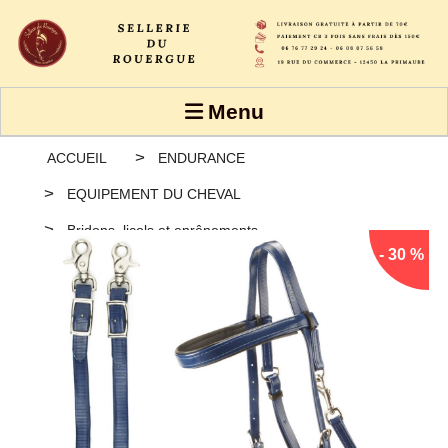
Panneau de gestion des cookies
Menu
ACCUEIL
ENDURANCE
EQUIPEMENT DU CHEVAL
Bridons, licols et enrênements
- 30 %
Bridon licol Daslö