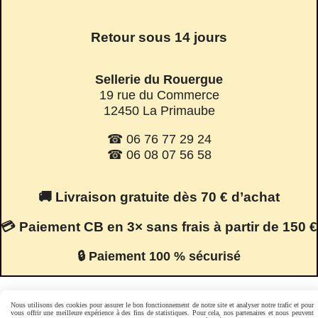
Retour sous 14 jours
Sellerie du Rouergue
19 rue du Commerce
12450 La Primaube
☎ 06 76 77 29 24
☎ 06 08 07 56 58
🚚 Livraison gratuite dès 70 € d’achat
💳 Paiement CB en 3× sans frais à partir de 150 €
🔒 Paiement 100 % sécurisé
Nous utilisons des cookies pour assurer le bon fonctionnement de notre site et analyser notre trafic et pour
Facebook est désactivé.
Autoriser
vous offrir une meilleure expérience à des fins de statistiques. Pour cela, nos partenaires et nous peuvent